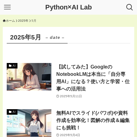
Python×AI Lab
ホーム
2025年
5月
2025年5月
– date –
【試してみた】Googleの
AI
NotebookLMは本当に「自分専
用AI」になる？使い方と学習・仕
事への活用法
2025年5月11日
無料AIでスライド(パワポ)や資料
AI
作成を効率化！図解の作成＆編集
にも挑戦！
2025年5月4日