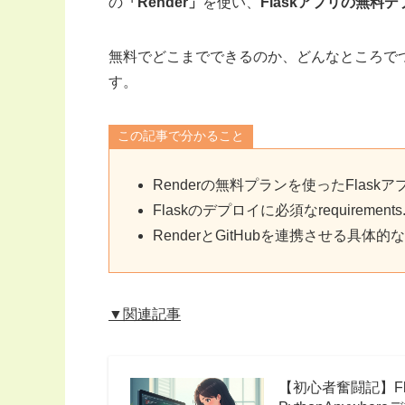
の
「Render」
を使い、
Flaskアプリの無料
無料でどこまでできるのか、どんなところで
す。
この記事で分かること
Renderの無料プランを使ったFlas
Flaskのデプロイに必須なrequirements.
RenderとGitHubを連携させる具体
▼関連記事
【初心者奮闘記】F