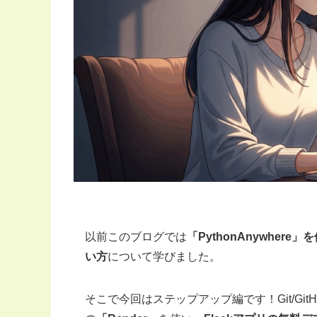
以前このブログでは
「PythonAnywhere
い方
について学びました。
そこで今回はステップアップ編です！Git/Gi