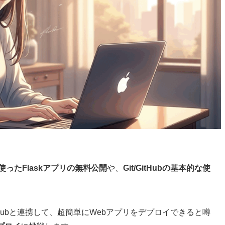
」を使ったFlaskアプリの無料公開
や、
Git/GitHubの基本的な使
tHubと連携して、超簡単にWebアプリをデプロイできると噂