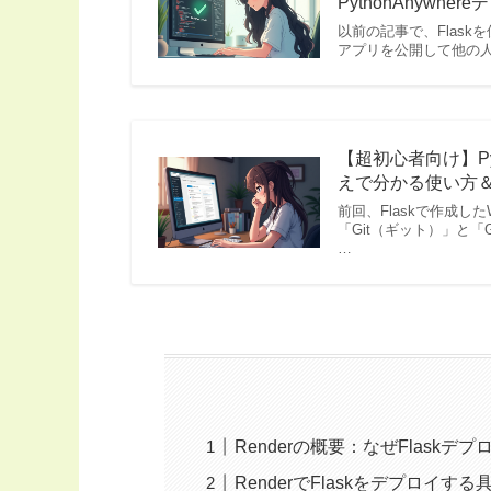
PythonAnywher
以前の記事で、Flas
アプリを公開して他の人
【超初心者向け】Pyt
えで分かる使い方＆試
前回、Flaskで作成
「Git（ギット）」と「
…
Renderの概要：なぜFlask
RenderでFlaskをデプロイす