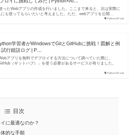
eデプロイに挑戦してみた | Python×AI…
kを使ったWebアプリの作成を行いました。ここまで来ると、次は実際に
にも使ってもらいたいと考えました。ただ、webアプリを公開…
Python×AI Lab
hon学習者がWindowsでGitとGitHubに挑戦！図解と例
行錯誤ログ | P…
したWebアプリを無料でデプロイする方法について調べていた際に、
GitHub（ギットハブ）」を使う必要があるサービスが有りました。
Python×AI Lab
目次
デプロイに最適なのか？
る具体的な手順