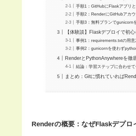
手順1：GitHubにFlaskアプリとreq
手順2：RenderにGitHu
手順3：無料プランでgunicor
【体験談】Flaskデプロイで
事例1：requirements.txtの用
事例2：gunicornを使わずpyth
RenderとPythonAnywhe
結論：学習ステップに合わせて
まとめ：Gitに慣れていればRen
Renderの概要：なぜFlaskデ