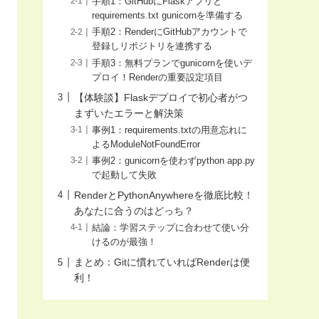
手順1：GitHubにFlaskアプリと
requirements.txt gunicornを準備する
手順2：RenderにGitHubアカウントで
登録しリポジトリを連携する
手順3：無料プランでgunicornを使いデ
プロイ！Renderの重要設定項目
【体験談】Flaskデプロイで初心者がつ
まずいたエラーと解決策
事例1：requirements.txtの用意忘れに
よるModuleNotFoundError
事例2：gunicornを使わずpython app.py
で起動して失敗
RenderとPythonAnywhereを徹底比較！
あなたに合うのはどっち？
結論：学習ステップに合わせて使い分
けるのが最強！
まとめ：Gitに慣れていればRenderは便
利！