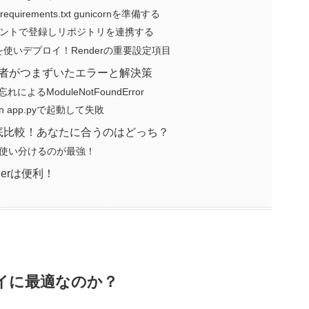
uirements.txt gunicornを準備する
bアカウントで登録しリポジトリを連携する
nを使いデプロイ！Renderの重要設定項目
初心者がつまずいたエラーと解決策
意忘れによるModuleNotFoundError
on app.pyで起動して失敗
reを徹底比較！あなたに合うのはどっち？
使い分けるのが最強！
derは便利！
プロイに最適なのか？