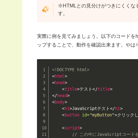
※HTMLとの見分けがつきにくく
す。
実際に例を見てみましょう。以下のコードをh
ップすることで、動作を確認出来ます。やは
<!DOCTYPE html>
<
html
>
<
head
>
<
title
>
テスト
</
title
>
</
head
>
<
body
>
<
h1
>
JavaScriptテスト
</
h1
>
<
button
id
=
"
myButton
"
>
クリック
<
script
>
// この中にJavaScriptコード