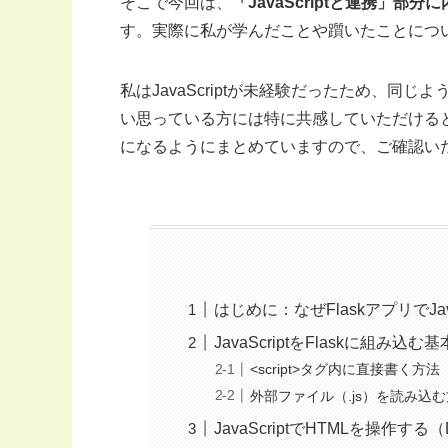
そこで今回は、
「JavaScriptと連携」
す。実際に私が学んだことや躓いたことにつ
私はJavaScriptが未経験だったため、同じよ
い思っている方には特に共感していただける
になるようにまとめていますので、ご確認い
はじめに：なぜFlaskアプリでJav
JavaScriptをFlaskに組み込む基
<script>タグ内に直接書く
外部ファイル（.js）を読み込
JavaScriptでHTMLを操作す