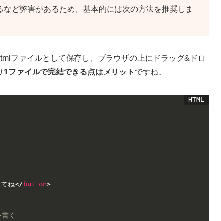
なるなど弊害があるため、基本的には次の方法を推奨しま
tmlファイルとして保存し、ブラウザの上にドラッグ&ドロ
り
1ファイルで完結できる点はメリット
ですね。
してね
</
button
>
を書く