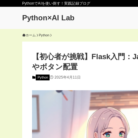
PythonでAIを使い倒す！実践記録ブログ
Python×AI Lab
ホーム
Python
【初心者が挑戦】Flask入門：J
やボタン配置
2025年4月11日
Python