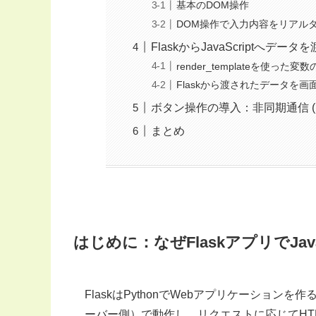
基本のDOM操作
DOM操作で入力内容をリアル
FlaskからJavaScriptへデータ
render_templateを使った変
Flaskから渡されたデータを画面に
ボタン操作の導入：非同期通信 (Fet
まとめ
はじめに：なぜFlaskアプリでJav
FlaskはPythonでWebアプリケーショ
ーバー側）で動作し、リクエストに応じてHT